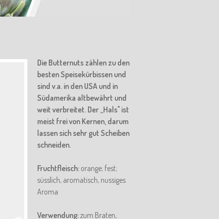
Die Butternuts zählen zu den
besten Speisekürbissen und
sind v.a. in den USA und in
Südamerika altbewährt und
weit verbreitet. Der „Hals" ist
meist frei von Kernen, darum
lassen sich sehr gut Scheiben
schneiden.
Fruchtfleisch:
orange; fest;
süsslich, aromatisch, nussiges
Aroma
Verwendung:
zum Braten,