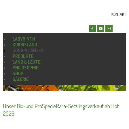
KONTAKT
LABYRINTH
KÜRBISLAND
JUNGPFLANZEN
PRODUKTE
LAND & LEUTE
PHILOSOPHIE
SHOP
GALERIE
Unser Bio-und ProSpecieRara-Setzlingsverkauf ab Hof
2026