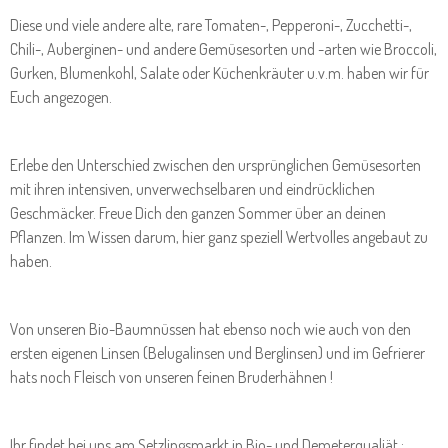
Diese und viele andere alte, rare Tomaten-, Pepperoni-, Zucchetti-,
Chili-, Auberginen- und andere Gemüsesorten und -arten wie Broccoli,
Gurken, Blumenkohl, Salate oder Küchenkräuter u.v.m. haben wir für
Euch angezogen.
Erlebe den Unterschied zwischen den ursprünglichen Gemüsesorten
mit ihren intensiven, unverwechselbaren und eindrücklichen
Geschmäcker. Freue Dich den ganzen Sommer über an deinen
Pflanzen. Im Wissen darum, hier ganz speziell Wertvolles angebaut zu
haben.
Von unseren Bio-Baumnüssen hat ebenso noch wie auch von den
ersten eigenen Linsen (Belugalinsen und Berglinsen) und im Gefrierer
hats noch Fleisch von unseren feinen Bruderhähnen !
Ihr findet bei uns am Setzlingsmarkt in Bio- und Demeterqualiät :