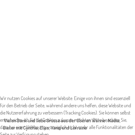
Wir nutzen Cookies auf unserer Website. Einige von ihnen sind essenziell
für den Betrieb der Seite, während andere uns helfen, diese Website und
die Nutzererfahrung zu verbessern (Tracking Cookies). Sie können selbst
entscheiden, ob Sie die Cookies zulassen möchten. Bitte beachten Sie,
Vielen Dank und liebe Grüsse aus der Oberen Wanne : Nadia,
dass bei einer Ablehnung womöglich nicht mehr alle Funktionalitäten der
Dieter mit Cynthia, Elias, Yanis und Lorraine
Seite zur Verfügung stehen.