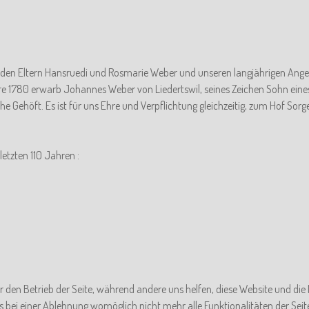
n
en Eltern Hansruedi und Rosmarie Weber und unseren langjährigen Anges
hre 1780 erwarb Johannes Weber von Liedertswil, seines Zeichen Sohn eine
liche Gehöft. Es ist für uns Ehre und Verpflichtung gleichzeitig, zum Hof Sor
letzten 110 Jahren :
ür den Betrieb der Seite, während andere uns helfen, diese Website und die
s bei einer Ablehnung womöglich nicht mehr alle Funktionalitäten der Seit