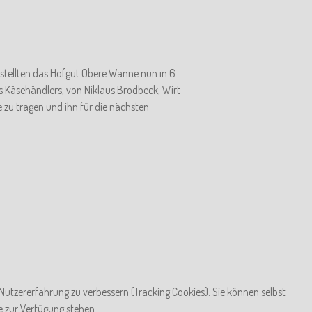
tellten das Hofgut Obere Wanne nun in 6.
s Käsehändlers, von Niklaus Brodbeck, Wirt
ge zu tragen und ihn für die nächsten
 Nutzererfahrung zu verbessern (Tracking Cookies). Sie können selbst
e zur Verfügung stehen.