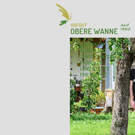
LABYRINTH
KÜRBISLAND
JUNGPFLANZEN
PRODUKTE
LAND & LEUTE
PHILOSOPHIE
SHOP
GALERIE