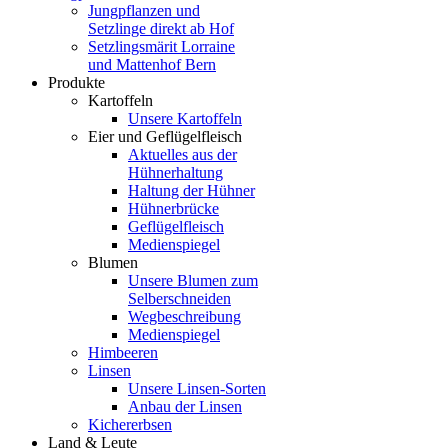
Jungpflanzen und
Setzlinge direkt ab Hof
Setzlingsmärit Lorraine
und Mattenhof Bern
Produkte
Kartoffeln
Unsere Kartoffeln
Eier und Geflügelfleisch
Aktuelles aus der
Hühnerhaltung
Haltung der Hühner
Hühnerbrücke
Geflügelfleisch
Medienspiegel
Blumen
Unsere Blumen zum
Selberschneiden
Wegbeschreibung
Medienspiegel
Himbeeren
Linsen
Unsere Linsen-Sorten
Anbau der Linsen
Kichererbsen
Land & Leute