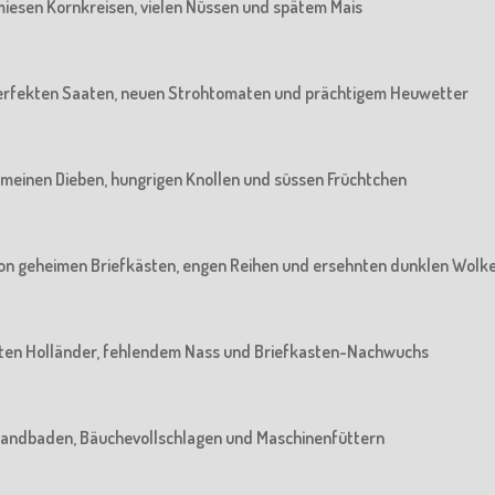
n miesen Kornkreisen, vielen Nüssen und spätem Mais
n perfekten Saaten, neuen Strohtomaten und prächtigem Heuwetter
 gemeinen Dieben, hungrigen Knollen und süssen Früchtchen
: Von geheimen Briefkästen, engen Reihen und ersehnten dunklen Wolk
 alten Holländer, fehlendem Nass und Briefkasten-Nachwuchs
m Sandbaden, Bäuchevollschlagen und Maschinenfüttern