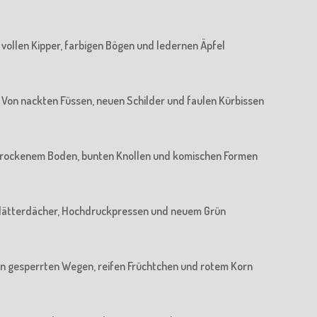
n vollen Kipper, farbigen Bögen und ledernen Äpfel
 : Von nackten Füssen, neuen Schilder und faulen Kürbissen
n trockenem Boden, bunten Knollen und komischen Formen
n Blätterdächer, Hochdruckpressen und neuem Grün
 Von gesperrten Wegen, reifen Früchtchen und rotem Korn