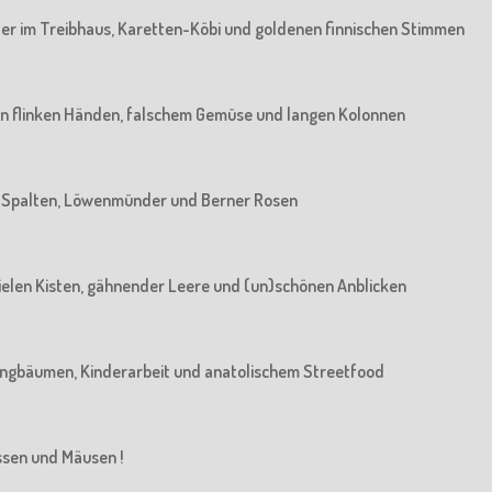
rater im Treibhaus, Karetten-Köbi und goldenen finnischen Stimmen
: Von flinken Händen, falschem Gemüse und langen Kolonnen
Von Spalten, Löwenmünder und Berner Rosen
n vielen Kisten, gähnender Leere und (un)schönen Anblicken
n Jungbäumen, Kinderarbeit und anatolischem Streetfood
üssen und Mäusen !