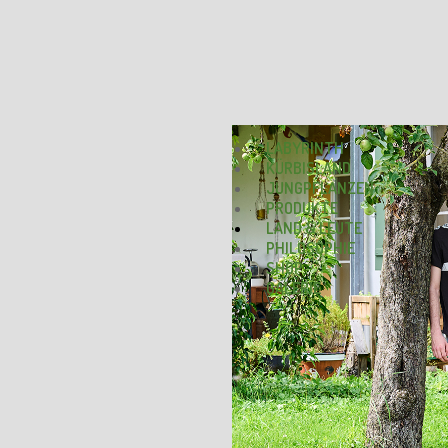
LABYRINTH
KÜRBISLAND
JUNGPFLANZEN
PRODUKTE
LAND & LEUTE
PHILOSOPHIE
SHOP
GALERIE