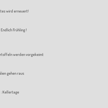
Altes wird erneuert!
Endlich Frühling !
 Kartoffeln werden vorgekeimt
ahlien gehen raus
 : Kellertage