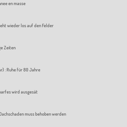
chnee en masse
 geht wieder los auf den Felder
ige Zeiten
r) : Ruhe für 80 Jahre
charfes wird ausgesät
Der Dachschaden muss behoben werden