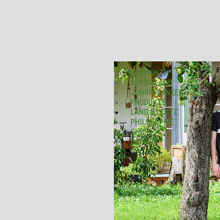
LABYRINTH
KÜRBISLAND
JUNGPFLANZEN
PRODUKTE
LAND & LEUTE
PHILOSOPHIE
SHOP
GALERIE