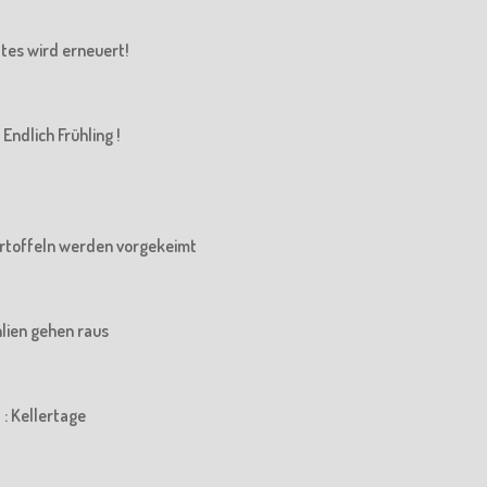
Altes wird erneuert!
Endlich Frühling !
 Kartoffeln werden vorgekeimt
ahlien gehen raus
 : Kellertage