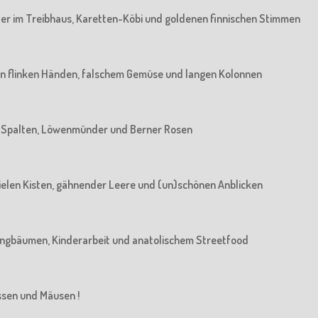
rater im Treibhaus, Karetten-Köbi und goldenen finnischen Stimmen
: Von flinken Händen, falschem Gemüse und langen Kolonnen
Von Spalten, Löwenmünder und Berner Rosen
n vielen Kisten, gähnender Leere und (un)schönen Anblicken
n Jungbäumen, Kinderarbeit und anatolischem Streetfood
üssen und Mäusen !