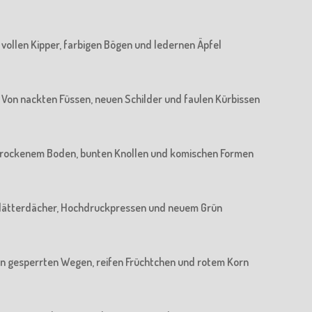
n vollen Kipper, farbigen Bögen und ledernen Äpfel
 : Von nackten Füssen, neuen Schilder und faulen Kürbissen
n trockenem Boden, bunten Knollen und komischen Formen
n Blätterdächer, Hochdruckpressen und neuem Grün
 Von gesperrten Wegen, reifen Früchtchen und rotem Korn