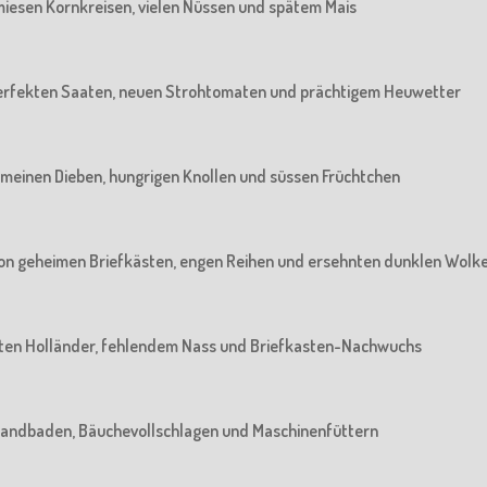
n miesen Kornkreisen, vielen Nüssen und spätem Mais
n perfekten Saaten, neuen Strohtomaten und prächtigem Heuwetter
 gemeinen Dieben, hungrigen Knollen und süssen Früchtchen
: Von geheimen Briefkästen, engen Reihen und ersehnten dunklen Wolk
 alten Holländer, fehlendem Nass und Briefkasten-Nachwuchs
m Sandbaden, Bäuchevollschlagen und Maschinenfüttern