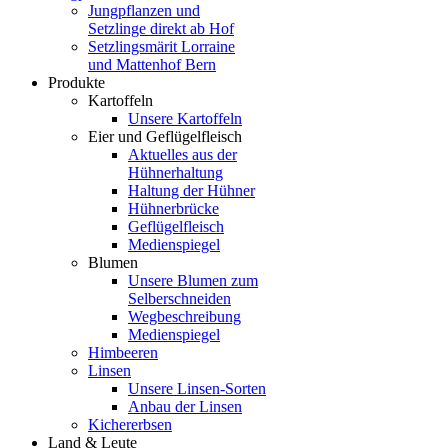
Jungpflanzen und
Setzlinge direkt ab Hof
Setzlingsmärit Lorraine
und Mattenhof Bern
Produkte
Kartoffeln
Unsere Kartoffeln
Eier und Geflügelfleisch
Aktuelles aus der
Hühnerhaltung
Haltung der Hühner
Hühnerbrücke
Geflügelfleisch
Medienspiegel
Blumen
Unsere Blumen zum
Selberschneiden
Wegbeschreibung
Medienspiegel
Himbeeren
Linsen
Unsere Linsen-Sorten
Anbau der Linsen
Kichererbsen
Land & Leute