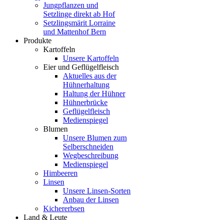
Jungpflanzen und
Setzlinge direkt ab Hof
Setzlingsmärit Lorraine
und Mattenhof Bern
Produkte
Kartoffeln
Unsere Kartoffeln
Eier und Geflügelfleisch
Aktuelles aus der
Hühnerhaltung
Haltung der Hühner
Hühnerbrücke
Geflügelfleisch
Medienspiegel
Blumen
Unsere Blumen zum
Selberschneiden
Wegbeschreibung
Medienspiegel
Himbeeren
Linsen
Unsere Linsen-Sorten
Anbau der Linsen
Kichererbsen
Land & Leute