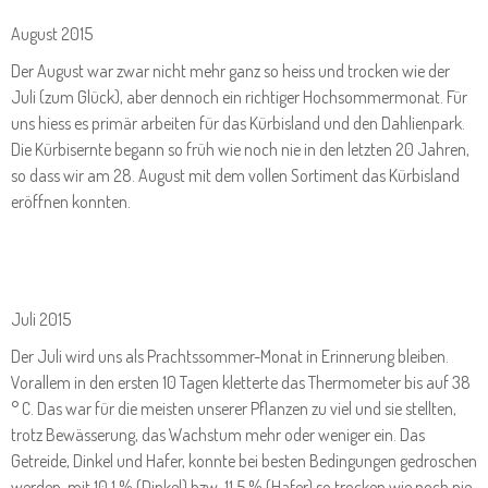
August 2015
Der August war zwar nicht mehr ganz so heiss und trocken wie der
Juli (zum Glück), aber dennoch ein richtiger Hochsommermonat. Für
uns hiess es primär arbeiten für das Kürbisland und den Dahlienpark.
Die Kürbisernte begann so früh wie noch nie in den letzten 20 Jahren,
so dass wir am 28. August mit dem vollen Sortiment das Kürbisland
eröffnen konnten.
Juli 2015
Der Juli wird uns als Prachtssommer-Monat in Erinnerung bleiben.
Vorallem in den ersten 10 Tagen kletterte das Thermometer bis auf 38
° C. Das war für die meisten unserer Pflanzen zu viel und sie stellten,
trotz Bewässerung, das Wachstum mehr oder weniger ein. Das
Getreide, Dinkel und Hafer, konnte bei besten Bedingungen gedroschen
werden, mit 10,1 % (Dinkel) bzw. 11,5 % (Hafer) so trocken wie noch nie