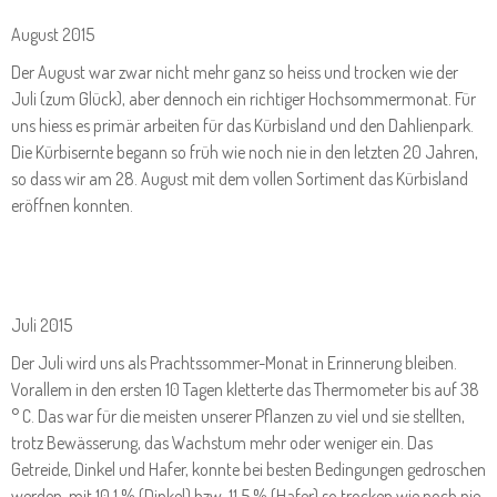
August 2015
Der August war zwar nicht mehr ganz so heiss und trocken wie der
Juli (zum Glück), aber dennoch ein richtiger Hochsommermonat. Für
uns hiess es primär arbeiten für das Kürbisland und den Dahlienpark.
Die Kürbisernte begann so früh wie noch nie in den letzten 20 Jahren,
so dass wir am 28. August mit dem vollen Sortiment das Kürbisland
eröffnen konnten.
Juli 2015
Der Juli wird uns als Prachtssommer-Monat in Erinnerung bleiben.
Vorallem in den ersten 10 Tagen kletterte das Thermometer bis auf 38
° C. Das war für die meisten unserer Pflanzen zu viel und sie stellten,
trotz Bewässerung, das Wachstum mehr oder weniger ein. Das
Getreide, Dinkel und Hafer, konnte bei besten Bedingungen gedroschen
werden, mit 10,1 % (Dinkel) bzw. 11,5 % (Hafer) so trocken wie noch nie