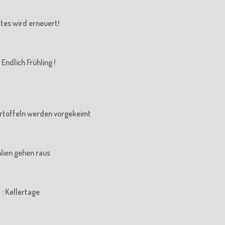
Altes wird erneuert!
Endlich Frühling !
 Kartoffeln werden vorgekeimt
ahlien gehen raus
 : Kellertage