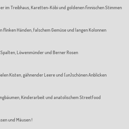
rater im Treibhaus, Karetten-Köbi und goldenen finnischen Stimmen
: Von flinken Händen, falschem Gemüse und langen Kolonnen
Von Spalten, Löwenmünder und Berner Rosen
n vielen Kisten, gähnender Leere und (un)schönen Anblicken
n Jungbäumen, Kinderarbeit und anatolischem Streetfood
üssen und Mäusen !