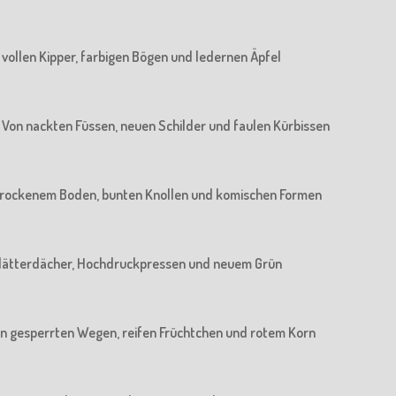
n vollen Kipper, farbigen Bögen und ledernen Äpfel
 : Von nackten Füssen, neuen Schilder und faulen Kürbissen
n trockenem Boden, bunten Knollen und komischen Formen
n Blätterdächer, Hochdruckpressen und neuem Grün
 Von gesperrten Wegen, reifen Früchtchen und rotem Korn