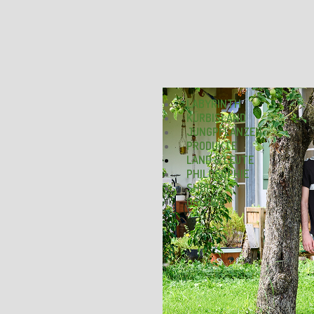
LABYRINTH
KÜRBISLAND
JUNGPFLANZEN
PRODUKTE
LAND & LEUTE
PHILOSOPHIE
SHOP
GALERIE