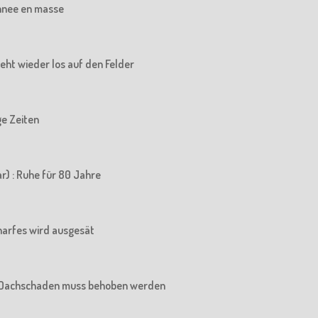
chnee en masse
 geht wieder los auf den Felder
ige Zeiten
r) : Ruhe für 80 Jahre
charfes wird ausgesät
Der Dachschaden muss behoben werden