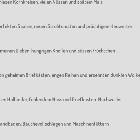
n miesen Kornkreisen, vielen Nüssen und spätem Mais
n perfekten Saaten, neuen Strohtomaten und prächtigem Heuwetter
 gemeinen Dieben, hungrigen Knollen und süssen Früchtchen
: Von geheimen Briefkästen, engen Reihen und ersehnten dunklen Wolk
 alten Holländer, fehlendem Nass und Briefkasten-Nachwuchs
m Sandbaden, Bäuchevollschlagen und Maschinenfüttern