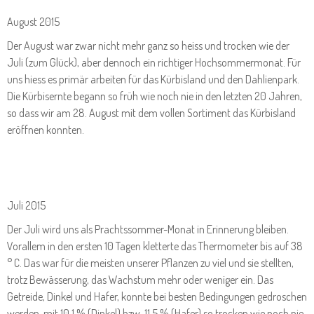
August 2015
Der August war zwar nicht mehr ganz so heiss und trocken wie der
Juli (zum Glück), aber dennoch ein richtiger Hochsommermonat. Für
uns hiess es primär arbeiten für das Kürbisland und den Dahlienpark.
Die Kürbisernte begann so früh wie noch nie in den letzten 20 Jahren,
so dass wir am 28. August mit dem vollen Sortiment das Kürbisland
eröffnen konnten.
Juli 2015
Der Juli wird uns als Prachtssommer-Monat in Erinnerung bleiben.
Vorallem in den ersten 10 Tagen kletterte das Thermometer bis auf 38
° C. Das war für die meisten unserer Pflanzen zu viel und sie stellten,
trotz Bewässerung, das Wachstum mehr oder weniger ein. Das
Getreide, Dinkel und Hafer, konnte bei besten Bedingungen gedroschen
werden, mit 10,1 % (Dinkel) bzw. 11,5 % (Hafer) so trocken wie noch nie