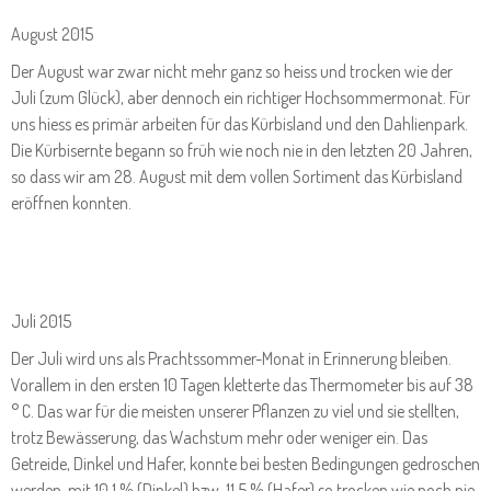
August 2015
Der August war zwar nicht mehr ganz so heiss und trocken wie der
Juli (zum Glück), aber dennoch ein richtiger Hochsommermonat. Für
uns hiess es primär arbeiten für das Kürbisland und den Dahlienpark.
Die Kürbisernte begann so früh wie noch nie in den letzten 20 Jahren,
so dass wir am 28. August mit dem vollen Sortiment das Kürbisland
eröffnen konnten.
Juli 2015
Der Juli wird uns als Prachtssommer-Monat in Erinnerung bleiben.
Vorallem in den ersten 10 Tagen kletterte das Thermometer bis auf 38
° C. Das war für die meisten unserer Pflanzen zu viel und sie stellten,
trotz Bewässerung, das Wachstum mehr oder weniger ein. Das
Getreide, Dinkel und Hafer, konnte bei besten Bedingungen gedroschen
werden, mit 10,1 % (Dinkel) bzw. 11,5 % (Hafer) so trocken wie noch nie