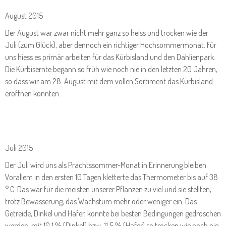
August 2015
Der August war zwar nicht mehr ganz so heiss und trocken wie der
Juli (zum Glück), aber dennoch ein richtiger Hochsommermonat. Für
uns hiess es primär arbeiten für das Kürbisland und den Dahlienpark.
Die Kürbisernte begann so früh wie noch nie in den letzten 20 Jahren,
so dass wir am 28. August mit dem vollen Sortiment das Kürbisland
eröffnen konnten.
Juli 2015
Der Juli wird uns als Prachtssommer-Monat in Erinnerung bleiben.
Vorallem in den ersten 10 Tagen kletterte das Thermometer bis auf 38
° C. Das war für die meisten unserer Pflanzen zu viel und sie stellten,
trotz Bewässerung, das Wachstum mehr oder weniger ein. Das
Getreide, Dinkel und Hafer, konnte bei besten Bedingungen gedroschen
werden, mit 10,1 % (Dinkel) bzw. 11,5 % (Hafer) so trocken wie noch nie