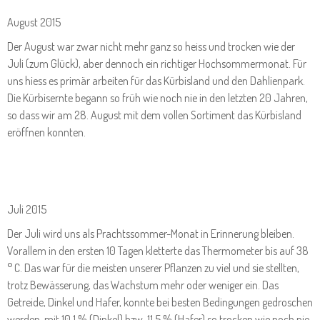
August 2015
Der August war zwar nicht mehr ganz so heiss und trocken wie der
Juli (zum Glück), aber dennoch ein richtiger Hochsommermonat. Für
uns hiess es primär arbeiten für das Kürbisland und den Dahlienpark.
Die Kürbisernte begann so früh wie noch nie in den letzten 20 Jahren,
so dass wir am 28. August mit dem vollen Sortiment das Kürbisland
eröffnen konnten.
Juli 2015
Der Juli wird uns als Prachtssommer-Monat in Erinnerung bleiben.
Vorallem in den ersten 10 Tagen kletterte das Thermometer bis auf 38
° C. Das war für die meisten unserer Pflanzen zu viel und sie stellten,
trotz Bewässerung, das Wachstum mehr oder weniger ein. Das
Getreide, Dinkel und Hafer, konnte bei besten Bedingungen gedroschen
werden, mit 10,1 % (Dinkel) bzw. 11,5 % (Hafer) so trocken wie noch nie