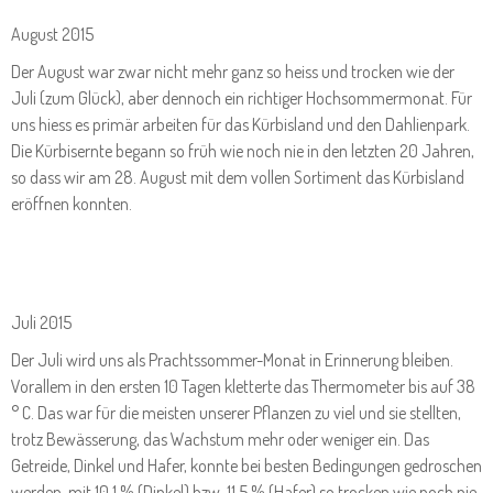
August 2015
Der August war zwar nicht mehr ganz so heiss und trocken wie der
Juli (zum Glück), aber dennoch ein richtiger Hochsommermonat. Für
uns hiess es primär arbeiten für das Kürbisland und den Dahlienpark.
Die Kürbisernte begann so früh wie noch nie in den letzten 20 Jahren,
so dass wir am 28. August mit dem vollen Sortiment das Kürbisland
eröffnen konnten.
Juli 2015
Der Juli wird uns als Prachtssommer-Monat in Erinnerung bleiben.
Vorallem in den ersten 10 Tagen kletterte das Thermometer bis auf 38
° C. Das war für die meisten unserer Pflanzen zu viel und sie stellten,
trotz Bewässerung, das Wachstum mehr oder weniger ein. Das
Getreide, Dinkel und Hafer, konnte bei besten Bedingungen gedroschen
werden, mit 10,1 % (Dinkel) bzw. 11,5 % (Hafer) so trocken wie noch nie