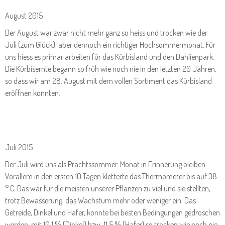
August 2015
Der August war zwar nicht mehr ganz so heiss und trocken wie der
Juli (zum Glück), aber dennoch ein richtiger Hochsommermonat. Für
uns hiess es primär arbeiten für das Kürbisland und den Dahlienpark.
Die Kürbisernte begann so früh wie noch nie in den letzten 20 Jahren,
so dass wir am 28. August mit dem vollen Sortiment das Kürbisland
eröffnen konnten.
Juli 2015
Der Juli wird uns als Prachtssommer-Monat in Erinnerung bleiben.
Vorallem in den ersten 10 Tagen kletterte das Thermometer bis auf 38
° C. Das war für die meisten unserer Pflanzen zu viel und sie stellten,
trotz Bewässerung, das Wachstum mehr oder weniger ein. Das
Getreide, Dinkel und Hafer, konnte bei besten Bedingungen gedroschen
werden, mit 10,1 % (Dinkel) bzw. 11,5 % (Hafer) so trocken wie noch nie