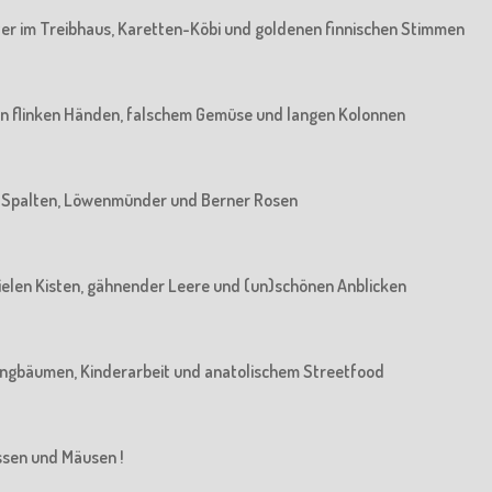
rater im Treibhaus, Karetten-Köbi und goldenen finnischen Stimmen
: Von flinken Händen, falschem Gemüse und langen Kolonnen
Von Spalten, Löwenmünder und Berner Rosen
n vielen Kisten, gähnender Leere und (un)schönen Anblicken
n Jungbäumen, Kinderarbeit und anatolischem Streetfood
üssen und Mäusen !