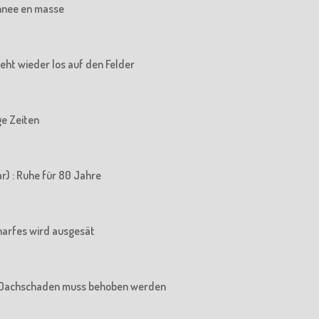
chnee en masse
 geht wieder los auf den Felder
ige Zeiten
r) : Ruhe für 80 Jahre
charfes wird ausgesät
Der Dachschaden muss behoben werden