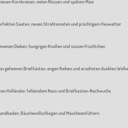
n miesen Kornkreisen, vielen Nüssen und spätem Mais
n perfekten Saaten, neuen Strohtomaten und prächtigem Heuwetter
 gemeinen Dieben, hungrigen Knollen und süssen Früchtchen
: Von geheimen Briefkästen, engen Reihen und ersehnten dunklen Wolk
 alten Holländer, fehlendem Nass und Briefkasten-Nachwuchs
m Sandbaden, Bäuchevollschlagen und Maschinenfüttern