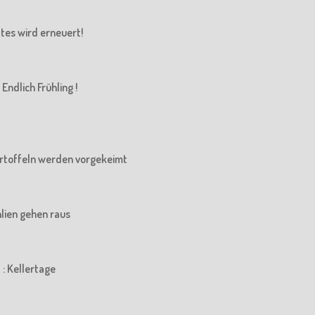
Altes wird erneuert!
Endlich Frühling !
 Kartoffeln werden vorgekeimt
ahlien gehen raus
 : Kellertage