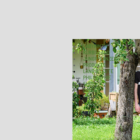
LABYRINTH
KÜRBISLAND
JUNGPFLANZEN
PRODUKTE
LAND & LEUTE
PHILOSOPHIE
SHOP
GALERIE