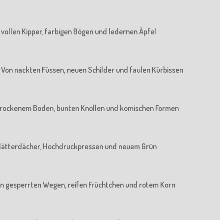
n vollen Kipper, farbigen Bögen und ledernen Äpfel
 : Von nackten Füssen, neuen Schilder und faulen Kürbissen
n trockenem Boden, bunten Knollen und komischen Formen
n Blätterdächer, Hochdruckpressen und neuem Grün
 Von gesperrten Wegen, reifen Früchtchen und rotem Korn