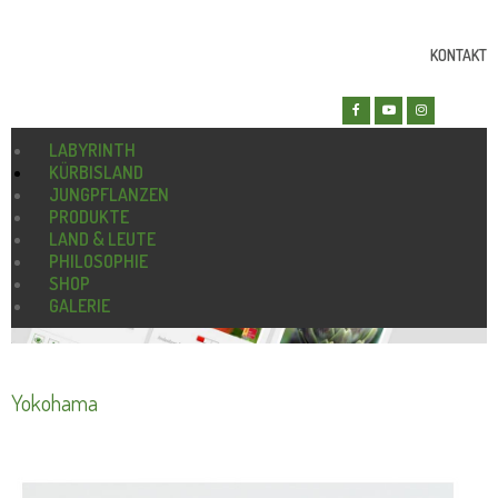
KONTAKT
LABYRINTH
KÜRBISLAND
JUNGPFLANZEN
PRODUKTE
LAND & LEUTE
PHILOSOPHIE
SHOP
GALERIE
Yokohama