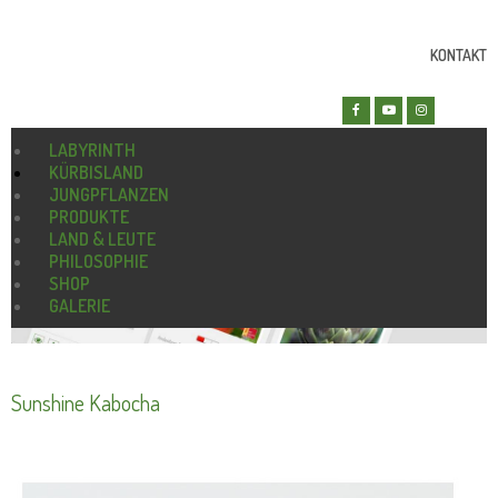
KONTAKT
LABYRINTH
KÜRBISLAND
JUNGPFLANZEN
PRODUKTE
LAND & LEUTE
PHILOSOPHIE
SHOP
GALERIE
Sunshine Kabocha