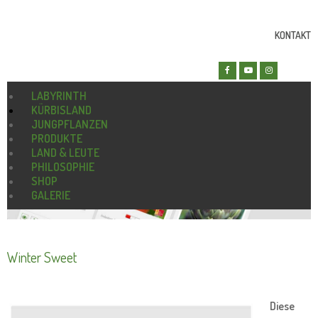
KONTAKT
LABYRINTH
KÜRBISLAND
JUNGPFLANZEN
PRODUKTE
LAND & LEUTE
PHILOSOPHIE
SHOP
GALERIE
Winter Sweet
Diese